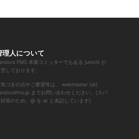
管理人について
andora FMS 本家コミッターでもある junichi が
運営しております。
気づきの点やご要望等は、 webmaster (at)
andorafms.jp までお問い合わせください。(スパ
対策のため、@ を at と表記しています)