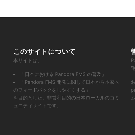
このサイトについて
本サイトは、
P
「日本における Pandora FMS の普及」
「Pandora FMS 開発に関して日本から本家へ
お
のフィードバックをしやすくする」
p
を目的とした、非営利目的の日本ローカルのコミ
ム
ュニティサイトです。