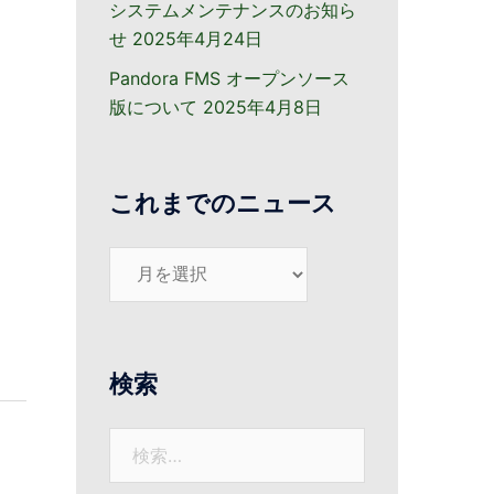
システムメンテナンスのお知ら
せ
2025年4月24日
Pandora FMS オープンソース
版について
2025年4月8日
これまでのニュース
こ
れ
ま
で
の
検索
ニ
ュ
検
ー
索:
ス