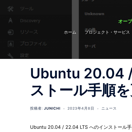
コ
ン
テ
オープ
ン
ホーム
プロジェクト・サービス
ツ
へ
ス
キ
ッ
Ubuntu 20.04
プ
ストール手順を
投稿者:
JUNICHI
2023年4月8日
ニュース
Ubuntu 20.04 / 22.04 LTS へのインス