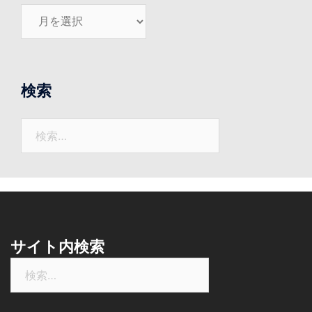
こ
れ
ま
で
の
検索
ニ
ュ
検
ー
索:
ス
サイト内検索
検
索: