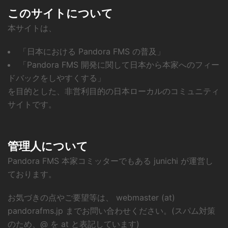
このサイトについて
本サイトは、
「日本における Pandora FMS の普及」
「Pandora FMS 開発に関して日本から本家へのフィー
ドバックをしやすくする」
を目的とした、非営利目的の日本ローカルのコミュニティ
サイトです。
管理人について
Pandora FMS 本家コミッターでもある junichi が運営し
ております。
お気づきの点やご要望等は、 webmaster (at)
pandorafms.jp までお問い合わせください。(スパム対策
のため、@ を at と表記しています)