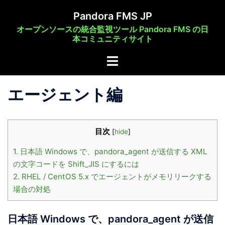
コ
Pandora FMS JP
ン
オープンソースの統合監視ツール Pandora FMS の日
テ
本コミュニティサイト
ン
ト
ツ
グ
へ
ル
ス
エージェント編
メ
キ
ニ
ッ
ュ
プ
目次
[
hide
]
ー
1.
日本語 Windows で、pandora_agent が送信する XML
の文字コードを Shift_JIS にするには
2.
RHEL / CentOS 5.x でエージェントがメモリリークする
場合の対処
日本語 Windows で、pandora_agent が送信