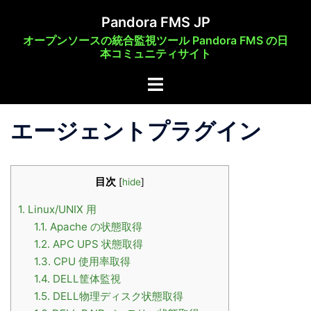
コ
Pandora FMS JP
ン
オープンソースの統合監視ツール Pandora FMS の日
テ
本コミュニティサイト
ン
ト
ツ
グ
へ
ル
ス
エージェントプラグイン
メ
キ
ニ
ッ
ュ
プ
目次
[
hide
]
ー
1.
Linux/UNIX 用
1.1.
Apache の状態取得
1.2.
APC UPS 状態取得
1.3.
CPU 使用率取得
1.4.
DELL筐体監視
1.5.
DELL物理ディスク状態取得