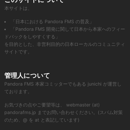
本サイトは、
「日本における Pandora FMS の普及」
「Pandora FMS 開発に関して日本から本家へのフィー
ドバックをしやすくする」
を目的とした、非営利目的の日本ローカルのコミュニティ
サイトです。
管理人について
Pandora FMS 本家コミッターでもある junichi が運営し
ております。
お気づきの点やご要望等は、 webmaster (at)
pandorafms.jp までお問い合わせください。(スパム対策
のため、@ を at と表記しています)