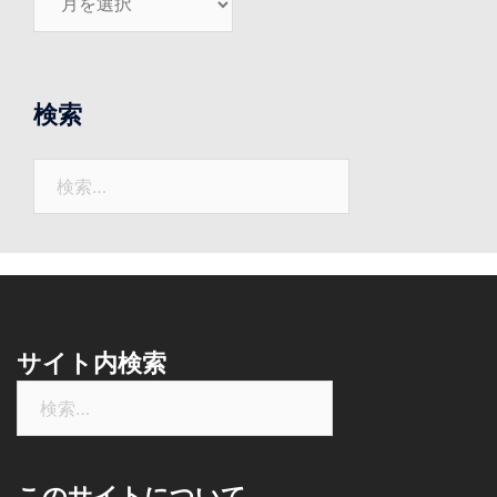
れ
ま
で
の
検索
ニ
ュ
検
ー
索:
ス
サイト内検索
検
索:
このサイトについて