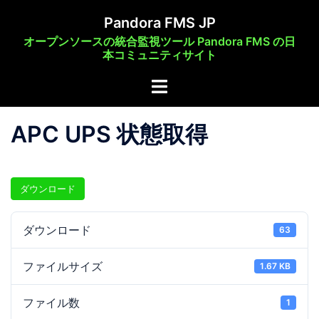
コ
Pandora FMS JP
ン
オープンソースの統合監視ツール Pandora FMS の日
テ
本コミュニティサイト
ン
ト
ツ
グ
へ
ル
ス
APC UPS 状態取得
メ
キ
ニ
ッ
ュ
プ
ダウンロード
ー
ダウンロード
63
ファイルサイズ
1.67 KB
ファイル数
1