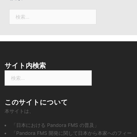
ニ
ュ
検
ー
索:
ス
サイト内検索
検
索:
このサイトについて
本サイトは、
「日本における Pandora FMS の普及」
「Pandora FMS 開発に関して日本から本家へのフィー