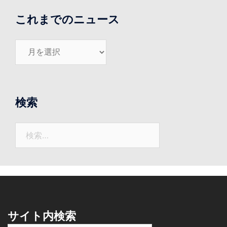
これまでのニュース
こ
れ
ま
で
の
検索
ニ
ュ
検
ー
索:
ス
サイト内検索