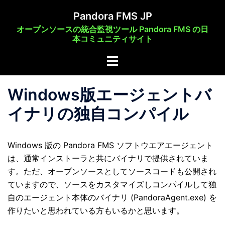
コ
Pandora FMS JP
ン
オープンソースの統合監視ツール Pandora FMS の日
テ
本コミュニティサイト
ン
ト
ツ
グ
へ
ル
ス
Windows版エージェントバ
メ
キ
イナリの独自コンパイル
ニ
ッ
ュ
プ
ー
Windows 版の Pandora FMS ソフトウエアエージェント
は、通常インストーラと共にバイナリで提供されていま
す。ただ、オープンソースとしてソースコードも公開され
ていますので、ソースをカスタマイズしコンパイルして独
自のエージェント本体のバイナリ (PandoraAgent.exe) を
作りたいと思われている方もいるかと思います。