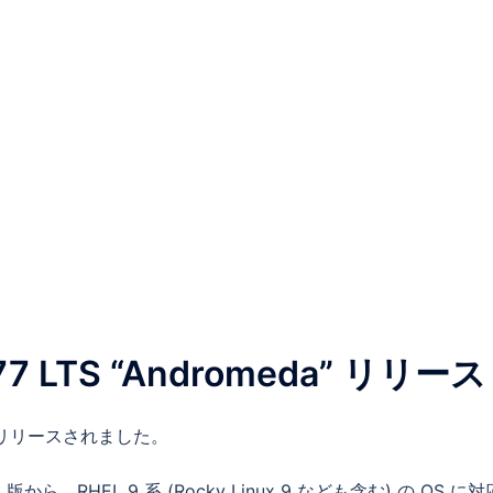
777 LTS “Andromeda” リリース
eda” がリリースされました。
から、RHEL 9 系 (Rocky Linux 9 なども含む) の OS に対