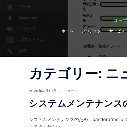
コ
ン
テ
オープ
ン
ホーム
プロジェクト・サービス
ツ
へ
ス
キ
ッ
カテゴリー:
ニ
プ
2026年4月10日
ニュース
システムメンテナンス
システムメンテナンスのため、pandorafms
ご了承ください。