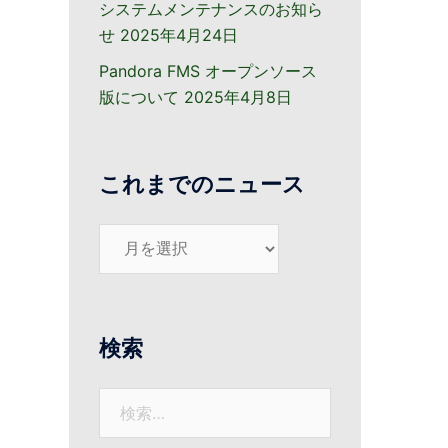
システムメンテナンスのお知ら
せ
2025年4月24日
Pandora FMS オープンソース
版について
2025年4月8日
これまでのニュース
こ
れ
ま
で
の
検索
ニ
ュ
。
検
ー
索:
ス