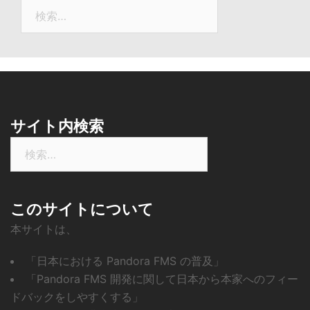
ュ
検
ー
索:
ス
サイト内検索
検
索:
このサイトについて
本サイトは、
「日本における Pandora FMS の普及」
「Pandora FMS 開発に関して日本から本家へのフィー
ドバックをしやすくする」