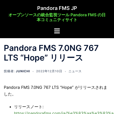
コ
Pandora FMS JP
ン
オープンソースの統合監視ツール Pandora FMS の日
テ
本コミュニティサイト
ン
ト
ツ
グ
へ
ル
ス
Pandora FMS 7.0NG 767
メ
キ
LTS “Hope” リリース
ニ
ッ
ュ
プ
ー
投稿者:
JUNICHI
2022年12月10日
ニュース
Pandora FMS 7.0NG 767 LTS “Hope” がリリースされま
した。
リリースノート:
https://pandorafms.com/ja/%e3%83%aa%e3%8