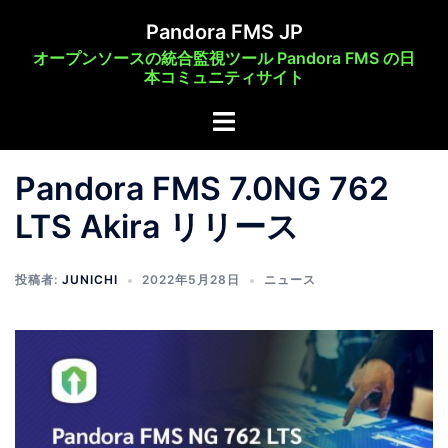
コ
Pandora FMS JP
ン
オープンソースの統合監視ツール Pandora FMS の日
テ
本コミュニティサイト
ン
ト
ツ
グ
へ
ル
ス
Pandora FMS 7.0NG 762
メ
キ
LTS Akira リリース
ニ
ッ
ュ
プ
ー
投稿者:
JUNICHI
2022年5月28日
ニュース