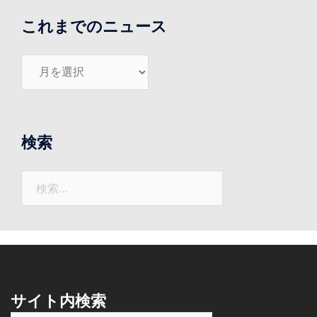
これまでのニュース
こ
れ
ま
で
の
検索
ニ
ュ
検
ー
索:
ス
サイト内検索