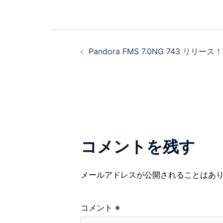
投
Pandora FMS 7.0NG 743 リリース！
稿
ナ
ビ
ゲ
コメントを残す
ー
シ
メールアドレスが公開されることはあ
ョ
コメント
※
ン