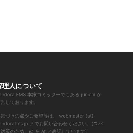
管理人について
andora FMS 本家コミッターでもある junichi が
運営しております。
気づきの点やご要望等は、 webmaster (at)
andorafms.jp までお問い合わせください。(スパ
対策のため、@ を at と表記しています)