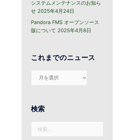
システムメンテナンスのお知ら
せ
2025年4月24日
Pandora FMS オープンソース
版について
2025年4月8日
これまでのニュース
こ
れ
ま
で
の
検索
ニ
ュ
検
ー
索:
ス