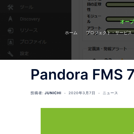
コ
ン
テ
オープ
ン
ホーム
プロジェクト・サービス
ツ
へ
ス
キ
ッ
Pandora FMS
プ
投稿者:
JUNICHI
2020年3月7日
ニュース