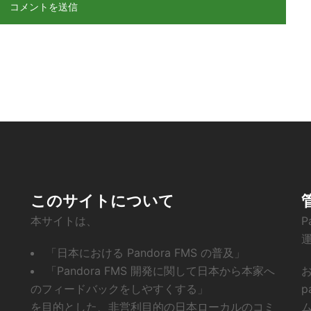
このサイトについて
本サイトは、
P
「日本における Pandora FMS の普及」
「Pandora FMS 開発に関して日本から本家へ
お
のフィードバックをしやすくする」
p
を目的とした、非営利目的の日本ローカルのコミ
ム