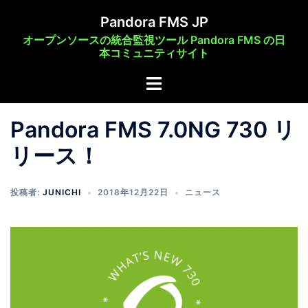
コ
Pandora FMS JP
ン
オープンソースの統合監視ツール Pandora FMS の日
テ
本コミュニティサイト
ン
ト
ツ
グ
へ
ル
ス
Pandora FMS 7.0NG 730 リ
メ
キ
リース！
ニ
ッ
ュ
プ
ー
投稿者:
JUNICHI
2018年12月22日
ニュース