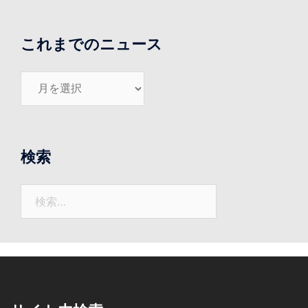
これまでのニュース
こ
れ
ま
で
の
検索
ニ
ュ
検
ー
索:
ス