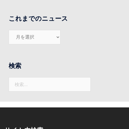
これまでのニュース
こ
れ
ま
で
の
検索
ニ
ュ
検
ー
索:
ス