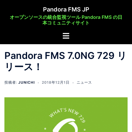
コ
Pandora FMS JP
ン
オープンソースの統合監視ツール Pandora FMS の日
テ
本コミュニティサイト
ン
ト
ツ
グ
へ
ル
ス
Pandora FMS 7.0NG 729 リ
メ
キ
リース！
ニ
ッ
ュ
プ
ー
投稿者:
JUNICHI
2018年12月1日
ニュース