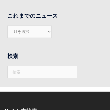
これまでのニュース
こ
れ
ま
で
の
検索
ニ
ュ
検
ー
索:
ス