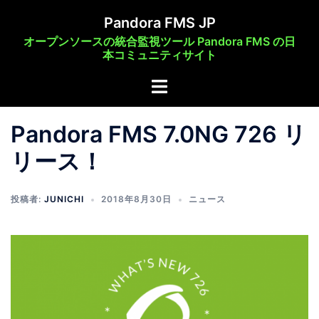
コ
Pandora FMS JP
ン
オープンソースの統合監視ツール Pandora FMS の日
テ
本コミュニティサイト
ン
ト
ツ
グ
へ
ル
ス
Pandora FMS 7.0NG 726 リ
メ
キ
リース！
ニ
ッ
ュ
プ
ー
投稿者:
JUNICHI
2018年8月30日
ニュース