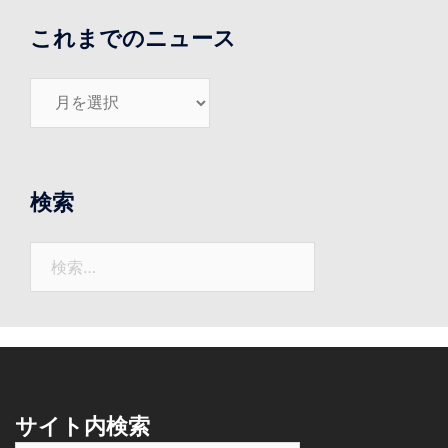
これまでのニュース
こ
れ
ま
で
の
検索
ニ
ュ
検
ー
索:
ス
サイト内検索