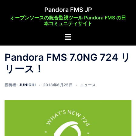
コ
Pandora FMS JP
ン
オープンソースの統合監視ツール Pandora FMS の日
テ
本コミュニティサイト
ン
ト
ツ
グ
へ
ル
ス
Pandora FMS 7.0NG 724 リ
メ
キ
リース！
ニ
ッ
ュ
プ
ー
投稿者:
JUNICHI
2018年6月25日
ニュース