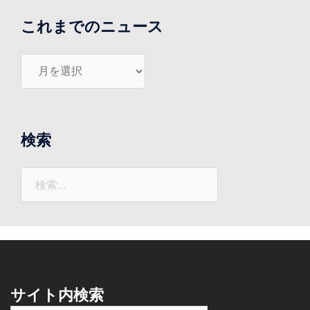
これまでのニュース
こ
れ
ま
で
の
検索
ニ
ュ
検
ー
索:
ス
サイト内検索