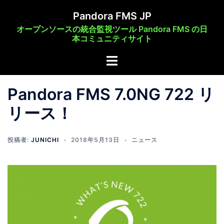
コ
Pandora FMS JP
ン
オープンソースの統合監視ツール Pandora FMS の日
テ
本コミュニティサイト
ン
ト
ツ
グ
へ
ル
ス
Pandora FMS 7.0NG 722 リ
メ
キ
リース！
ニ
ッ
ュ
プ
ー
投稿者:
JUNICHI
2018年5月13日
ニュース