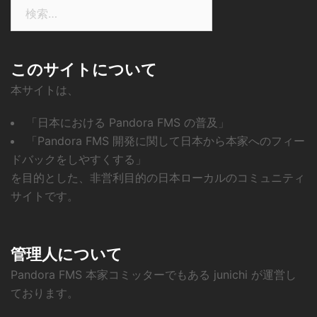
検
索:
このサイトについて
本サイトは、
「日本における Pandora FMS の普及」
「Pandora FMS 開発に関して日本から本家へのフィー
ドバックをしやすくする」
を目的とした、非営利目的の日本ローカルのコミュニティ
サイトです。
管理人について
Pandora FMS 本家コミッターでもある junichi が運営し
ております。