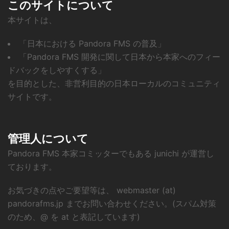
このサイトについて
本サイトは、
「日本における Pandora FMS の普及」
「Pandora FMS 開発に関して日本から本家へのフィー
ドバックをしやすくする」
を目的とした、非営利目的の日本ローカルのコミュニティ
サイトです。
管理人について
Pandora FMS 本家コミッターでもある junichi が運営し
ております。
お気づきの点やご要望等は、 webmaster (at)
pandorafms.jp までお問い合わせください。(スパム対策
のため、@ を at と表記しています)