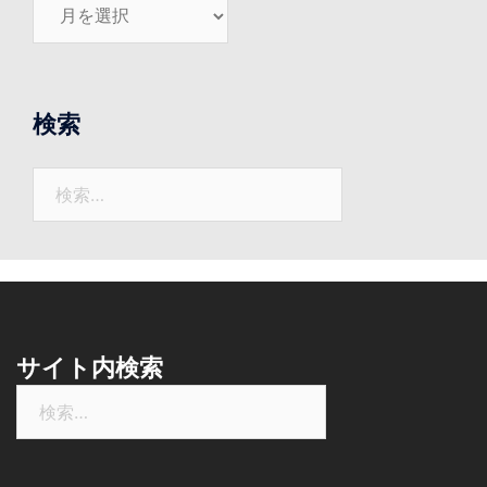
こ
れ
ま
で
の
検索
ニ
ュ
検
ー
索:
ス
サイト内検索
検
索: