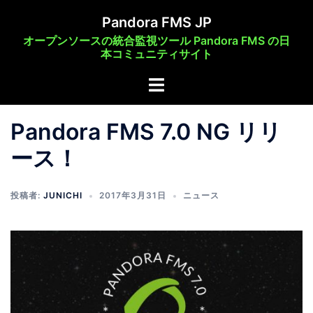
コ
Pandora FMS JP
ン
オープンソースの統合監視ツール Pandora FMS の日
テ
本コミュニティサイト
ン
ト
ツ
グ
へ
ル
ス
Pandora FMS 7.0 NG リリ
メ
キ
ース！
ニ
ッ
ュ
プ
ー
投稿者:
JUNICHI
2017年3月31日
ニュース