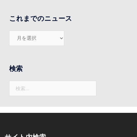
これまでのニュース
こ
れ
ま
で
の
検索
ニ
ュ
検
ー
索:
ス