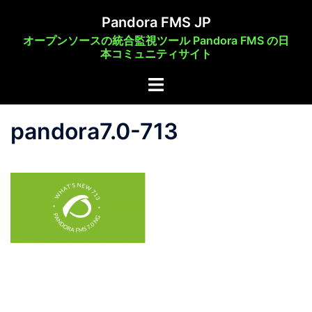
コ
Pandora FMS JP
ン
オープンソースの統合監視ツール Pandora FMS の日
テ
本コミュニティサイト
ン
ト
ツ
グ
へ
ル
ス
pandora7.0-713
メ
キ
ニ
ッ
ュ
プ
ー