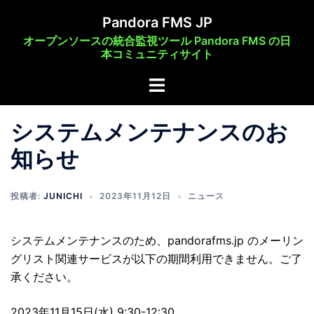
コ
Pandora FMS JP
ン
オープンソースの統合監視ツール Pandora FMS の日
テ
本コミュニティサイト
ン
ト
ツ
グ
へ
ル
ス
システムメンテナンスのお
メ
キ
知らせ
ニ
ッ
ュ
プ
ー
投稿者:
JUNICHI
2023年11月12日
ニュース
システムメンテナンスのため、pandorafms.jp のメーリン
グリスト関連サービスが以下の期間利用できません。ご了
承ください。
2023年11月15日(水) 9:30-12:30