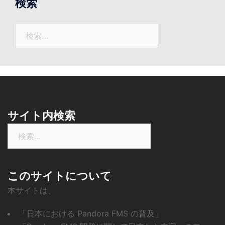
検索
ニ
ュ
検
ー
索:
ス
サイト内検索
検
索:
このサイトについて
本サイトは、
「日本における Pandora FMS の普及」