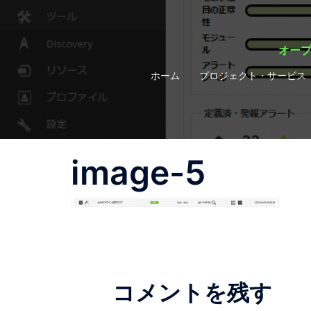
コ
ン
テ
オープ
ン
ホーム
プロジェクト・サービス
ツ
へ
ス
キ
ッ
image-5
プ
コメントを残す