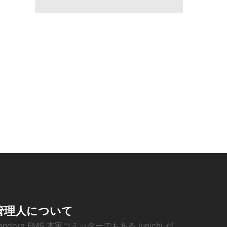
管理人について
andora FMS 本家コミッターでもある junichi が