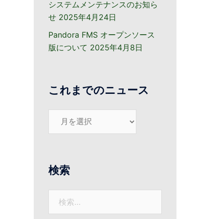
システムメンテナンスのお知ら
せ
2025年4月24日
Pandora FMS オープンソース
版について
2025年4月8日
これまでのニュース
こ
れ
ま
で
の
検索
ニ
ュ
検
ー
索:
ス