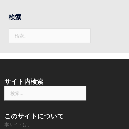
で
の
検索
ニ
ュ
検
ー
索:
ス
サイト内検索
検
索:
このサイトについて
本サイトは、