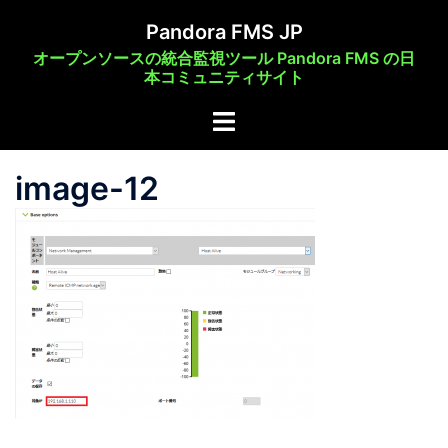
コ
Pandora FMS JP
ン
オープンソースの統合監視ツール Pandora FMS の日
テ
本コミュニティサイト
ン
ト
ツ
グ
へ
ル
ス
image-12
メ
キ
ニ
ッ
ュ
プ
ー