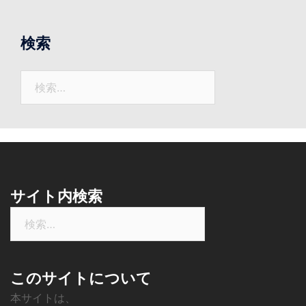
ま
で
の
検索
ニ
ュ
検
ー
索:
ス
サイト内検索
検
索:
このサイトについて
本サイトは、