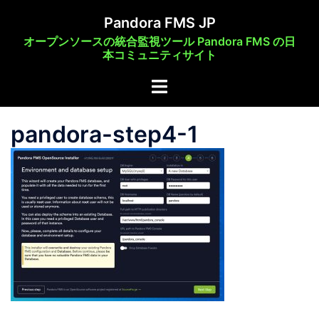
コ
Pandora FMS JP
ン
オープンソースの統合監視ツール Pandora FMS の日
テ
本コミュニティサイト
ン
ト
ツ
グ
へ
ル
ス
pandora-step4-1
メ
キ
ニ
ッ
ュ
プ
ー