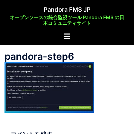
コ
Pandora FMS JP
ン
オープンソースの統合監視ツール Pandora FMS の日
テ
本コミュニティサイト
ン
ト
ツ
グ
へ
ル
ス
pandora-step6
メ
キ
ニ
ッ
ュ
プ
ー