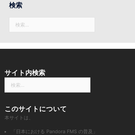
の
検索
ニ
ュ
検
ー
索:
ス
サイト内検索
検
索:
このサイトについて
本サイトは、
「日本における Pandora FMS の普及」