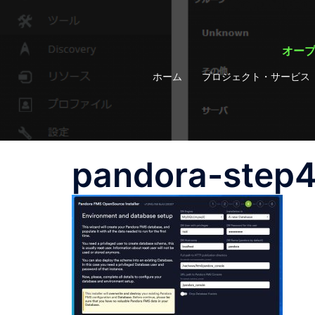
コ
ン
テ
オープ
ン
ホーム
プロジェクト・サービス
ツ
へ
ス
キ
ッ
pandora-step
プ