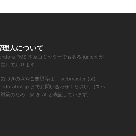
管理人について
andora FMS 本家コミッターでもある junichi が
運営しております。
気づきの点やご要望等は、 webmaster (at)
andorafms.jp までお問い合わせください。(スパ
対策のため、@ を at と表記しています)