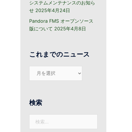
システムメンテナンスのお知ら
せ
2025年4月24日
Pandora FMS オープンソース
版について
2025年4月8日
これまでのニュース
こ
れ
ま
で
の
検索
ニ
ュ
検
ー
索:
ス