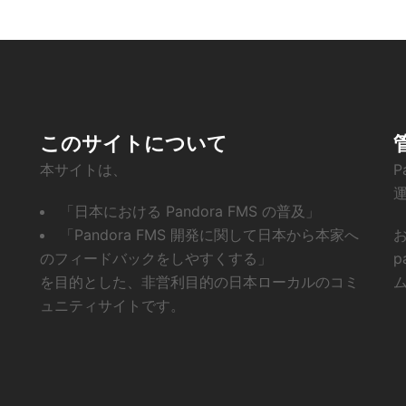
このサイトについて
本サイトは、
P
「日本における Pandora FMS の普及」
「Pandora FMS 開発に関して日本から本家へ
お
のフィードバックをしやすくする」
p
を目的とした、非営利目的の日本ローカルのコミ
ム
ュニティサイトです。