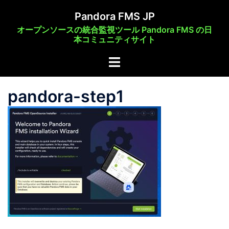
コ
Pandora FMS JP
ン
オープンソースの統合監視ツール Pandora FMS の日
テ
本コミュニティサイト
ン
ト
ツ
グ
へ
ル
ス
pandora-step1
メ
キ
ニ
ッ
ュ
プ
ー