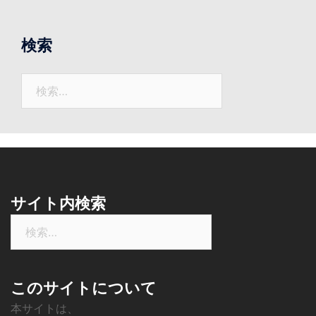
ま
で
の
検索
ニ
ュ
検
ー
索:
ス
サイト内検索
検
索:
このサイトについて
本サイトは、