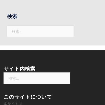
ま
で
の
検索
ニ
ュ
検
ー
索:
ス
サイト内検索
検
索:
このサイトについて
本サイトは、