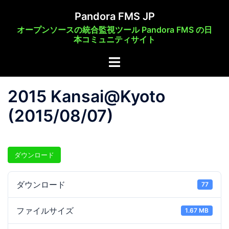
コ
Pandora FMS JP
ン
オープンソースの統合監視ツール Pandora FMS の日
テ
本コミュニティサイト
ン
ト
ツ
グ
へ
ル
ス
2015 Kansai@Kyoto
メ
キ
(2015/08/07)
ニ
ッ
ュ
プ
ー
ダウンロード
ダウンロード
77
ファイルサイズ
1.67 MB