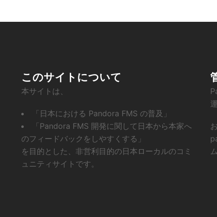
このサイトについて
本サイトは、
P
「日本における Pandora FMS の普及」
「Pandora FMS 開発に関して日本から本家へ
お
のフィードバックをしやすくする」
p
を目的とした、非営利目的の日本ローカルのコミ
ム
ュニティサイトです。