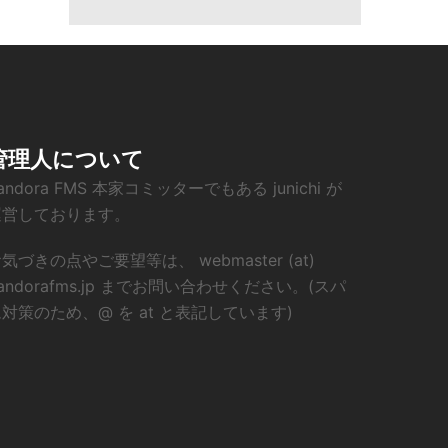
管理人について
andora FMS 本家コミッターでもある junichi が
運営しております。
気づきの点やご要望等は、 webmaster (at)
andorafms.jp までお問い合わせください。(スパ
対策のため、@ を at と表記しています)