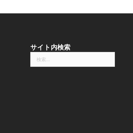
ー
シ
ョ
サイト内検索
ン
検
索: