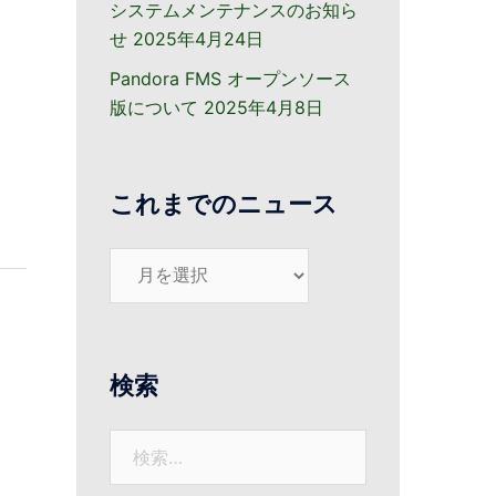
システムメンテナンスのお知ら
せ
2025年4月24日
Pandora FMS オープンソース
版について
2025年4月8日
これまでのニュース
こ
れ
ま
で
の
検索
ニ
ュ
検
ー
索:
ス