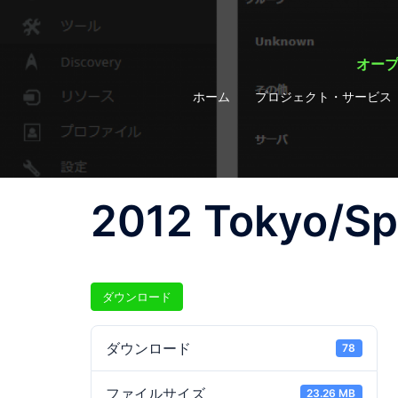
コ
ン
テ
オープ
ン
ホーム
プロジェクト・サービス
ツ
へ
ス
キ
ッ
2012 Tokyo/Sp
プ
ダウンロード
ダウンロード
78
ファイルサイズ
23.26 MB