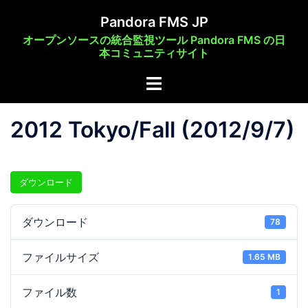
コ
Pandora FMS JP
ン
オープンソースの統合監視ツール Pandora FMS の日
テ
本コミュニティサイト
ン
ト
ツ
グ
へ
ル
ス
2012 Tokyo/Fall (2012/9/7)
メ
キ
ニ
ッ
ュ
プ
ダウンロード
ー
ダウンロード
78
ファイルサイズ
1.65 MB
ファイル数
1