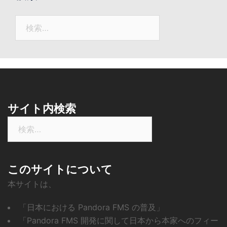
ニ
ュ
検
ー
索:
ス
サイト内検索
検
索:
このサイトについて
本サイトは、
「日本における Pandora FMS の普及」
「Pandora FMS 開発に関して日本から本家へのフィー